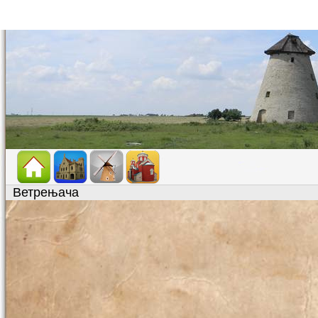
Ветрењача