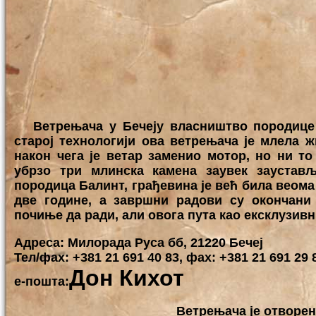
Ветрењача у Бечеју власништво породице Ко
старој технологији ова ветрењача је млела ж
након чега је ветар заменио мотор, но ни то
убрзо три млинска камена заувек заустављ
породица Балинт, грађевина је већ била веома 
две године, а завршни радови су окончани
почиње да ради, али овога пута као ексклузивн
Адреса: Милорада Руса бб, 21220 Бечеј
Тел/фаx: +381 21 691 40 83, фаx: +381 21 691 29 
Дон Кихот
е-пошта:
Ветрењача је отворен