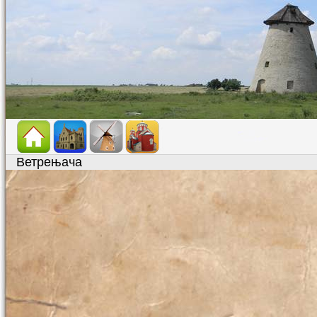
Ветрењача