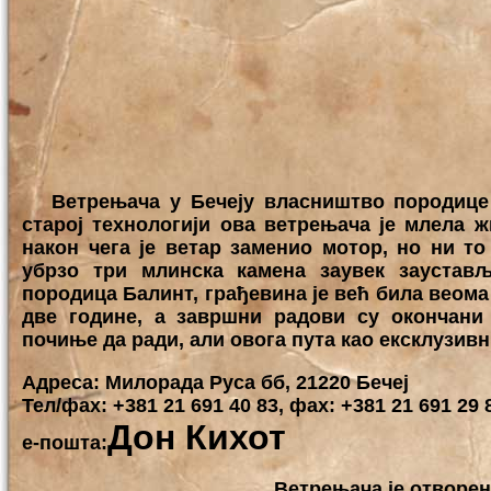
Ветрењача у Бечеју власништво породице Ко
старој технологији ова ветрењача је млела ж
након чега је ветар заменио мотор, но ни то
убрзо три млинска камена заувек заустављ
породица Балинт, грађевина је већ била веома 
две године, а завршни радови су окончани
почиње да ради, али овога пута као ексклузивн
Адреса: Милорада Руса бб, 21220 Бечеј
Тел/фаx: +381 21 691 40 83, фаx: +381 21 691 29 
Дон Кихот
е-пошта:
Ветрењача је отворен