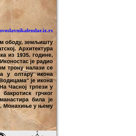
voslavnikalendar.iz.rs
ом ободу, земљишту
тској. Архитектура
а из 1935. године,
 Иконостас је радио
ом трону налази се
 а у олтару икона
"Водицама" је икона
На Часној трпези у
 бакротиск грчког
манастира била је
а. Монахиње у њему