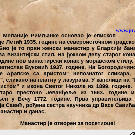
www.pra
Меланије Римљанке основао је епископ
ије Летић 1935. године на североисточном градск
Био је то први женски манастир у Епархији бана
а византијски стил. На јужном делу старог конак
године нов манастирски конак у моравском стилу.
етислав Вуковић 1937. године. На Богородичин
е Арапске са Христом" непознатог сликара,
, сликано на платну у лазурама. У капелици на 
истом" и икона Светог Николе из 1899. године. 
таро престоно Јеванђеље из 1663. године и
њен у Бечу 1772. године. Прва управитељица 
а Савић, рођена сестра научника др Васе Савић
анастир и данас.
Манастир је отворен за посетиоце!