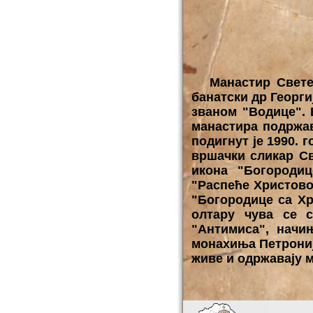
Манастир Свете 
банатски др Георг
званом "Водице". 
манастира подржав
подигнут је 1990. 
вршачки сликар Св
икона "Богородиц
"Распеће Христово"
"Богородице са Хр
олтару чува се с
"Антимиса", начи
монахиња Петрониј
живе и одржавају м