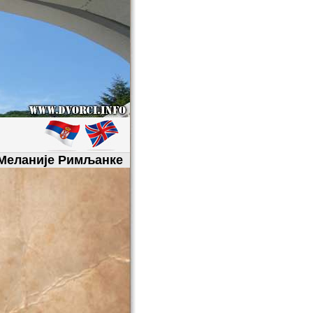
 Меланије Римљанке