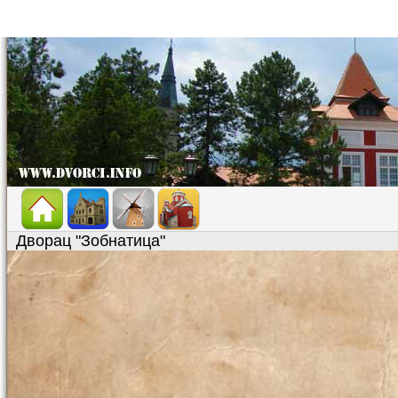
Дворац "Зобнатица"