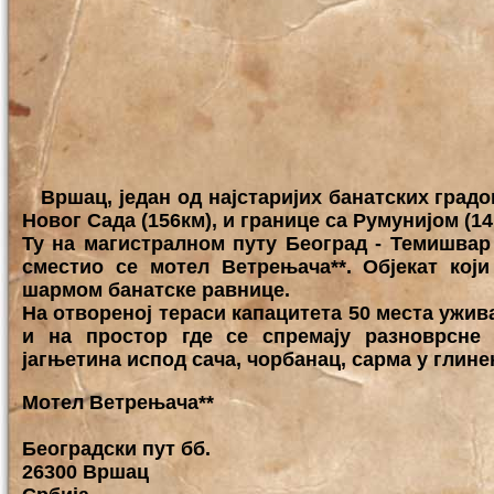
Вршац, један од најстаријих банатских градов
Новог Сада (156км), и границе са Румунијом (14
Ту на магистралном путу Београд - Темишвар
сместио се мотел Ветрењача**. Објекат ко
шармом банатске равнице.
На отвореној тераси капацитета 50 места ужив
и на простор где се спремају разноврсне 
јагњетина испод сача, чорбанац, сарма у глине
Мотел Ветрењача**
Београдски пут бб.
26300 Вршац