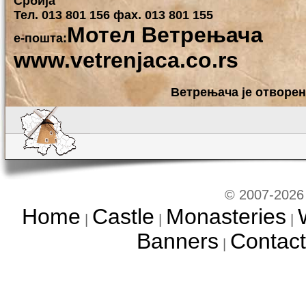
Србија
Тел. 013 801 156 фаx. 013 801 155
Мотел Ветрењача
е-пошта:
www.vetrenjaca.co.rs
Ветрењача је отворен
© 2007-2026 
Home
Castle
Monasteries
|
|
|
Banners
Contact
|