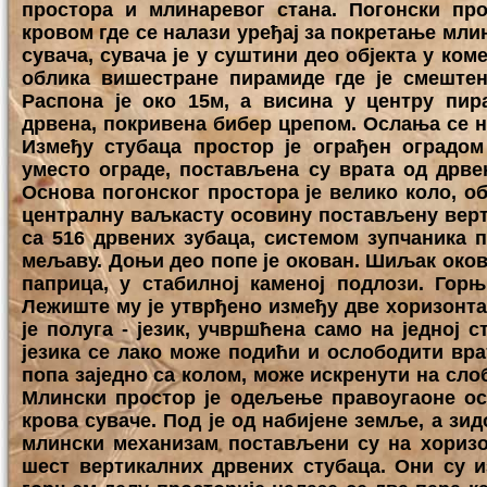
простора и млинаревог стана. Погонски п
кровом где се налази уређај за покретање млин
сувача, сувача је у суштини део објекта у коме
облика вишестране пирамиде где је смештен
Распона је око 15м, а висина у центру пира
дрвена, покривена бибер црепом. Ослања се на
Између стубаца простор је ограђен оградом
уместо ограде, постављена су врата од дрве
Основа погонског простора је велико коло, об
централну ваљкасту осовину постављену вертик
са 516 дрвених зубаца, системом зупчаника п
мељаву. Доњи део попе је окован. Шиљак оков
паприца, у стабилној каменој подлози. Гор
Лежиште му је утврђено између две хоризонтал
је полуга - језик, учвршћена само на једној 
језика се лако може подићи и ослободити врат
попа заједно са колом, може искренути на сло
Млински простор је одељење правоугаоне ос
крова суваче. Под је од набијене земље, а зид
млински механизам постављени су на хоризо
шест вертикалних дрвених стубаца. Они су из