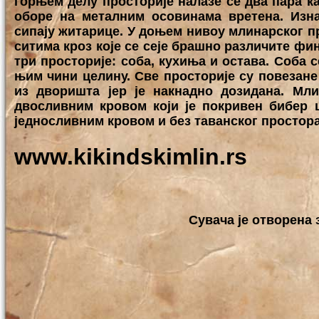
горњем делу просторије налазе се два пара к
оборе на металним осовинама вретена. Изн
сипају житарице. У доњем нивоу млинарског п
ситима кроз које се сеје брашно различите фи
три просторије: соба, кухиња и остава. Соба 
њим чини целину. Све просторије су повезане 
из дворишта јер је накнадно дозидана. Мл
двосливним кровом који је покривен бибер ц
једносливним кровом и без таванског простора
www.kikindskimlin.rs
Сувача је отворена 