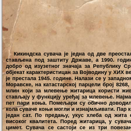
Кикиндска сувача је једна од две преостале
стављена под заштиту Државе, а 1990. годи
добро од изузетног значаја за Републику Ср
објекат карактеристицан за Војводину у XИX век
је престала 1945. године. Налази се у западн
Моравске, на катастарској парцели број 8268,
млин који за млевење житарица користи жив
стављају у функцију уређај за млевење. Најма
пет пари коња. Помељари су обично доводил
кола суваче коњи могли и изнајмљивати. Пар к
један сат. По предању, укус хлеба од жита
високог квалитета. Поред житарица, у сува
цимет. Сувача се састоји се из три повеза