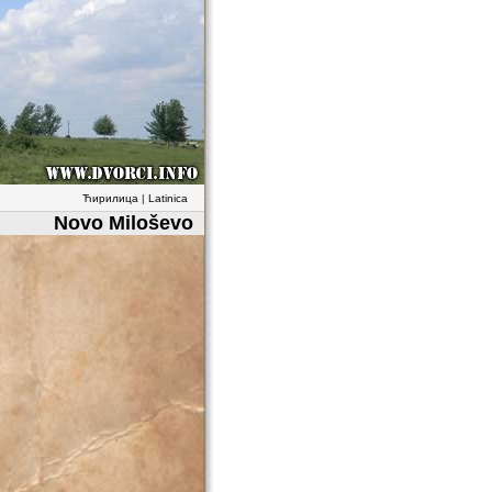
Ћирилица
|
Latinica
Novo Miloševo