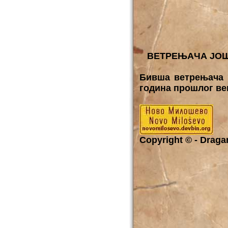
ВЕТРЕЊAЧА ЈОШ
Бивша ветрењача н
година прошлог век
Copyright © - Dragan