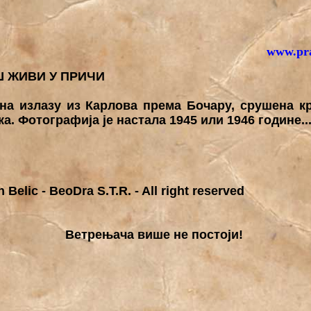
www.pra
 ЖИВИ У ПРИЧИ
а излазу из Карлова према Бочару, срушена к
а. Фотографија је настала 1945 или 1946 године..
 Belic - BeoDra S.T.R. - All right reserved
Ветрењача више не постоји!