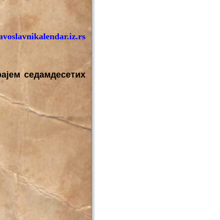
voslavnikalendar.iz.rs
рајем седамдесетих
.