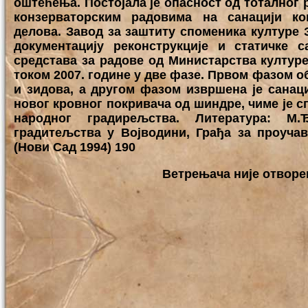
оштећења. Постојала је опасност од тоталног 
конзерваторским радовима на санацији ко
делова. Завод за заштиту споменика културе 
документацију реконструкције и статичке 
средстава за радове од Министарства културе
током 2007. године у две фазе. Првом фазом о
и зидова, а другом фазом извршена је санац
новог кровног покривача од шиндре, чиме је 
народног градирељства. Литература: М.
градитељства у Војводини, Грађа за проуча
(Нови Сад 1994) 190
Ветрењача није отворе