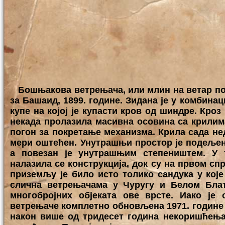
Бошњакова ветрењача, или млин на ветар поди
за Башаид, 1899. године. Зидана је у комбина
купе на којој је купасти кров од шиндре. Кроз
некада пролазила масивна осовина са крилима 
погон за покретање механизма. Крила сада нед
мери оштећен. Унутрашњи простор је подељен
а повезан је унутрашњим степеништем. У 
налазила се конструкција, док су на првом сп
приземљу је било исто толико сандука у које
слична ветрењачама у Чуругу и Белом Бла
многобројних објеката ове врсте. Иако је 
ветрењаче комплетно обновљена 1971. године 
након више од тридесет година некоришћења,