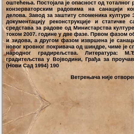
оштећења. Постојала је опасност од тоталног 
конзерваторским радовима на санацији ко
делова. Завод за заштиту споменика културе 
документацију реконструкције и статичке 
средстава за радове од Министарства културе
током 2007. године у две фазе. Првом фазом о
и зидова, а другом фазом извршена је санац
новог кровног покривача од шиндре, чиме је 
народног градирељства. Литература: М.
градитељства у Војводини, Грађа за проуча
(Нови Сад 1994) 190
Ветрењача није отворе