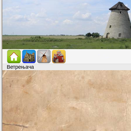
Ветрењача