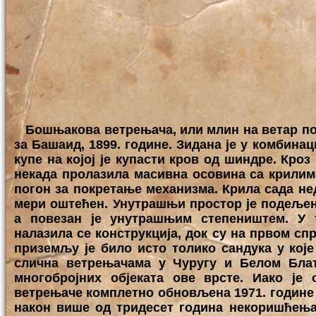
Бошњакова ветрењача, или млин на ветар поди
за Башаид, 1899. године. Зидана је у комбина
купе на којој је купасти кров од шиндре. Кроз
некада пролазила масивна осовина са крилима 
погон за покретање механизма. Крила сада нед
мери оштећен. Унутрашњи простор је подељен
а повезан је унутрашњим степеништем. У 
налазила се конструкција, док су на првом сп
приземљу је било исто толико сандука у које
слична ветрењачама у Чуругу и Белом Бла
многобројних објеката ове врсте. Иако је 
ветрењаче комплетно обновљена 1971. године 
након више од тридесет година некоришћења,