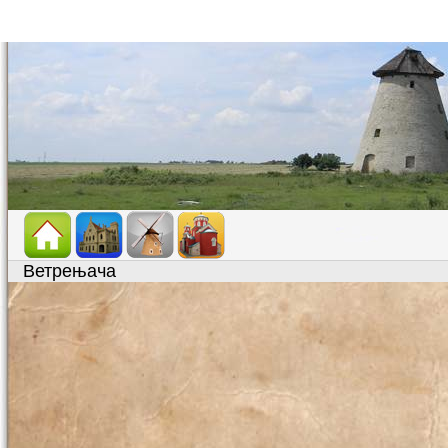
Ветрењача