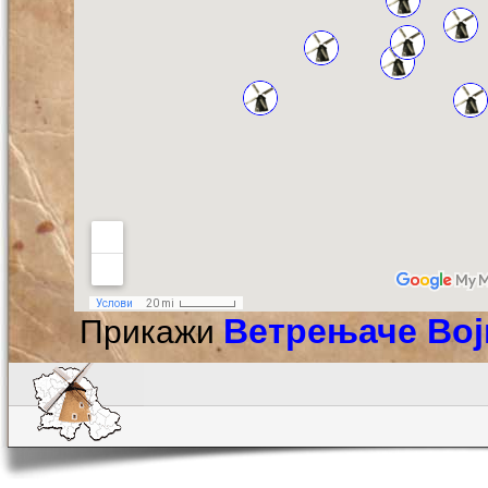
Ветрењаче Во
Прикажи