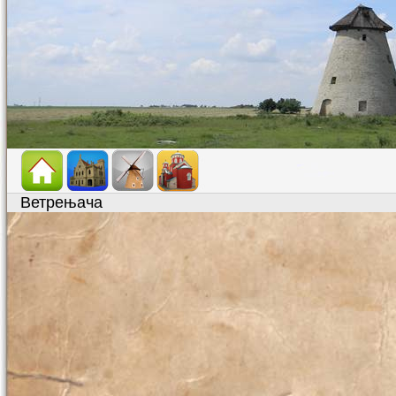
Ветрењача