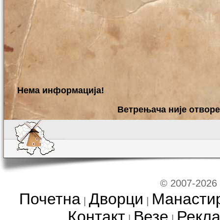
Нема информација!
Ветрењача није отворе
© 2007-2026
Почетна
Дворци
Манасти
|
|
Контакт
Везе
Рекл
|
|