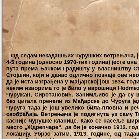
Од седам некадашњих чурушких ветрењача, једи
4-5 година (односно 1970-тих година) јесте она
пута према Бачком Градишту у власништву Ст
Стојшин, који и данас одлично познаје ове
да је иста изграђена у Мађарској још 1834. год
неким изворима то је било у варошици Hodmeze-
Чуружан, Сиротановић. Занимљиво је да су 
без цигала пренели из Мађарске до Чуруга ј
Чуруга тада је још увелико била пловна и реч
саобраћаја. Ветрењача је подигнута уз саму Т
касније чурушке кланице. Како се насеље шир
место „Ждрепчаре“, да би је коначно 1912. г
локацију. Убрзо затим, 1913. године, од тад