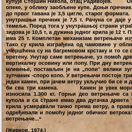
купује Стојшин Никола, отац Радивојев. Осн
опеке, у облику заобљене купе. Доњи пречник -
до првог тавана је 3,5 цигле, старог формата.
унутрашњи пречник је 7,5 т. Рачуна се даје у
темеље. Поред тога у унутрашњој страни уграђ
зидова је 10,5 т, а дужина једног крила је 12 т
има 25 т. Комплетан механизам ветрењаче изу
Тако су крила изграђена од чамовине у обл
учвршћена су на багремовом крстаку и то се с
вретену. Унутар саме ветрењаче, уз помоћ др
вертикалну осовину или попу. При дну ветрењ
млевење, постављен је на „попи" велики зу
зупчаник -споро коло. У ветрењачи постоје три
један камен, при јачем ветру укључио би се и 
би сва три камена. Камен је увек морао 
износила 1.300 кг. Горњи део ветрењаче са 
купола и са стране имао два дугачка дрвета т
крила усмеравали тачно према ветру, а права
одређивали и помоћу једног обичног ветроказ
ветрењаче...“
(Живков, 1974.)