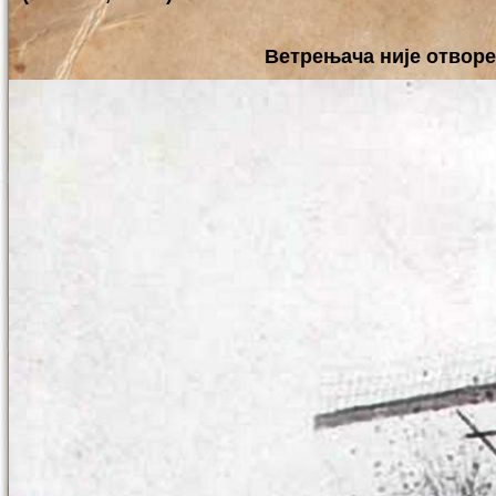
Ветрењача није отворе