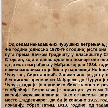
Од седам некадашњих чурушких ветрењача, једи
4-5 година (односно 1970-тих година) јесте она
пута према Бачком Градишту у власништву Ст
Стојшин, који и данас одлично познаје ове
да је иста изграђена у Мађарској још 1834. год
неким изворима то је било у варошици Hodmeze-
Чуружан, Сиротановић. Занимљиво је да су 
без цигала пренели из Мађарске до Чуруга ј
Чуруга тада је још увелико била пловна и реч
саобраћаја. Ветрењача је подигнута уз саму Т
касније чурушке кланице. Како се насеље шир
место „Ждрепчаре“, да би је коначно 1912. г
локацију. Убрзо затим, 1913. године, од тад