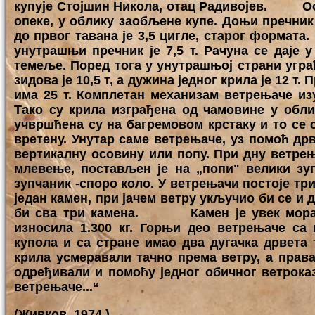
купује Стојшин Никола, отац Радивојев. Осн
опеке, у облику заобљене купе. Доњи пречник -
до првог тавана је 3,5 цигле, старог формата.
унутрашњи пречник је 7,5 т. Рачуна се даје у
темеље. Поред тога у унутрашњој страни уграђ
зидова је 10,5 т, а дужина једног крила је 12 т
има 25 т. Комплетан механизам ветрењаче изу
Тако су крила изграђена од чамовине у обл
учвршћена су на багремовом крстаку и то се с
вретену. Унутар саме ветрењаче, уз помоћ др
вертикалну осовину или попу. При дну ветрењ
млевење, постављен је на „попи" велики зу
зупчаник -споро коло. У ветрењачи постоје три
један камен, при јачем ветру укључио би се и 
би сва три камена. Камен је увек морао 
износила 1.300 кг. Горњи део ветрењаче са 
купола и са стране имао два дугачка дрвета т
крила усмеравали тачно према ветру, а права
одређивали и помоћу једног обичног ветроказ
ветрењаче...“
(Живков, 1974.)