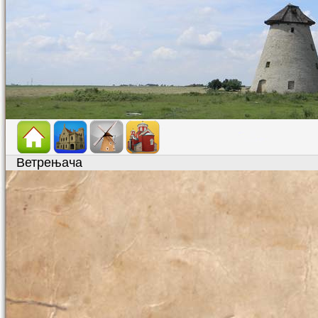
Ветрењача