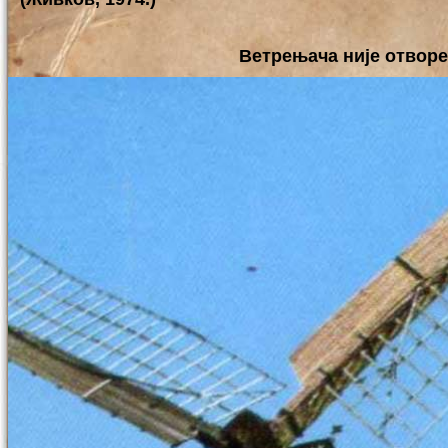
Ветрењача није отворе