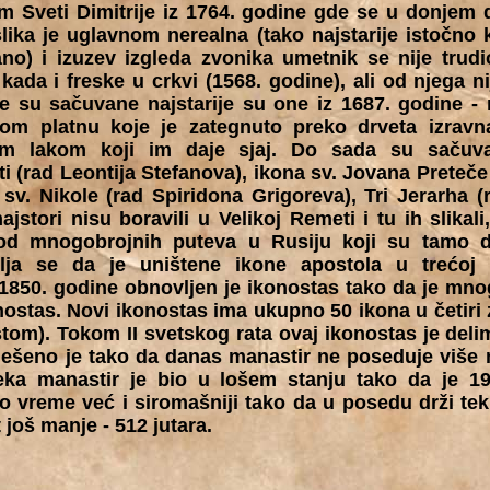
m Sveti Dimitrije iz 1764. godine gde se u donjem d
ika je uglavnom nerealna (tako najstarije istočno k
ano) i izuzev izgleda zvonika umetnik se nije trud
 kada i freske u crkvi (1568. godine), ali od njega 
e su sačuvane najstarije su one iz 1687. godine - 
om platnu koje je zategnuto preko drveta izravn
im lakom koji im daje sjaj. Do sada su sačuv
i (rad Leontija Stefanova), ikona sv. Jovana Preteč
sv. Nikole (rad Spiridona Grigoreva), Tri Jerarha (
jstori nisu boravili u Velikoj Remeti i tu ih slikal
d mnogobrojnih puteva u Rusiju koji su tamo do
lja se da je uništene ikone apostola u trećoj z
850. godine obnovljen je ikonostas tako da je mno
ostas. Novi ikonostas ima ukupno 50 ikona u četiri z
stom). Tokom II svetskog rata ovaj ikonostas je del
ešeno je tako da danas manastir ne poseduje više n
ka manastir je bio u lošem stanju tako da je 19
o vreme već i siromašniji tako da u posedu drži tek
još manje - 512 jutara.