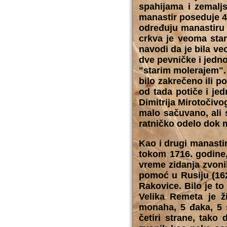
spahijama i zemaljs
manastir poseduje 4
određuju manastiru 
crkva je veoma star
navodi da je bila v
dve pevničke i jedno
"starim molerajem". 
bilo zakrečeno ili p
od tada potiče i jed
Dimitrija Mirotočivo
malo sačuvano, ali 
ratničko odelo dok 
Kao i drugi manastir
tokom 1716. godine,
vreme zidanja zvoni
pomoć u Rusiju (162
Rakovice. Bilo je t
Velika Remeta je ži
monaha, 5 đaka, 5 s
četiri strane, tako