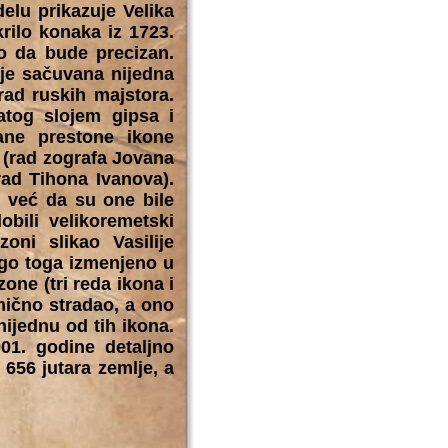
elu prikazuje Velika
rilo konaka iz 1723.
io da bude precizan.
nije sačuvana nijedna
rad ruskih majstora.
atog slojem gipsa i
ane prestone ikone
e (rad zografa Jovana
rad Tihona Ivanova).
i, već da su one bile
bili velikoremetski
oni slikao Vasilije
go toga izmenjeno u
one (tri reda ikona i
imično stradao, a ono
ijednu od tih ikona.
01. godine detaljno
 656 jutara zemlje, a