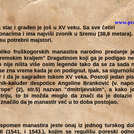
www.pra
tar i građen je još u XV veku. Sa sve četiri
konacima i ima najviši zvonik u Sremu (38,6 metara)
 su potrebni majstori.
liko fruškogorskih manastira narodno predanje j
remskim kraljem" Dragutinom koji ga je podigao ne
o nije ništa više osim legende tako da se za sada 
se zna vreme kada je on podignut. Ipak, sa sigurnoš
 i da je sagrađen tokom XV veka. Postoji jedan pis
anik-kaluđer despotice Angeline Branković (v. na
ope" (2), str.5) nazvan "dmitrijevskim", a kako 
triju, to bi možda moglo da znači da je dolazio 
značilo da je manastir već u to doba postojao.
i spomen manastira jeste onaj iz jednog turskog d
II (1541. i 1543.), kojim se regulišu poreski odn