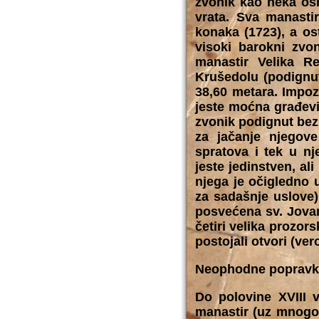
zvonik kao neka os
vrata. Sva manasti
konaka (1723), a os
visoki barokni zvo
manastir Velika R
Krušedolu (podignut
38,60 metara. Impoz
jeste moćna građevi
zvonik podignut bez 
za jačanje njegov
spratova i tek u nj
jeste jedinstven, al
njega je očigledno 
za sadašnje uslove)
posvećena sv. Jovan
četiri velika prozor
postojali otvori (ve
Neophodne popravk
Do polovine XVIII v
manastir (uz mnogo 