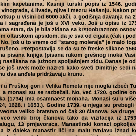
kim kapetanima. Kasniji turski popis iz 1546. go
 vinograda, 4 livade, njive i mezru Hašanju. Nakon p
otkup u visini od 6000 akči, a godišnja davanja na 2
a i sagrađena je još u XVI veku. Još u opisu iz 17
eoma stara, da je bila zidana sa krstoobraznom osnov
m oltarskom apsidom, da je sva od cigala (čak i pod), 
No, još u to vreme od "starog moleraja" je malo tog
orušeno. Pretpostavlja se da su te freske slikane 1568.
na pisana knjiga (pisana rukom grešnog inoka Vasili
g naslikana na južnom spoljašnjem zidu. Danas je od 
se još uvek može nazreti kako sveti Dimitrije sedi 
mu dva anđela pridržavaju krunu.
i u Fruškoj gori i Velika Remeta nije mogla izbeći Tur
 a monasi su se razbežali. No, već 1720. godine on 
ka (1734) ima osamnaest monaha. Monasi su u više
4, 1628. i 1653.). Godine 1739. u njega su prebegli
o veoma veliko bratstvo od čak 30 članova. Sa druge 
veo veliki broj članova tako da vizitacija iz 17
lugu, 13 prnjavoraca. Manastirski konaci opkolja
 da iz daleka manastir liči na malu tvrđavu iznad k