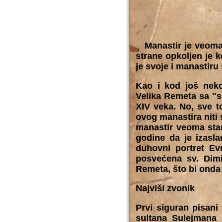
Manastir je veoma s
strane opkoljen je 
je svoje i manastiru
Kao i kod još neko
Velika Remeta sa "s
XIV veka. No, sve t
ovog manastira niti 
manastir veoma star
godine da je izasl
duhovni portret Evr
posvećena sv. Dimi
Remeta, što bi onda 
Najviši zvonik
Prvi siguran pisan
sultana Sulejmana 