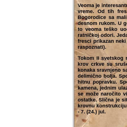
Veoma je interesantn
vreme. Od tih fres
Bogorodice sa mali
desnom rukom. U gor
to veoma teško uoči
ratničkoj odori. Jed
fresci prikazan neki
raspoznati).
Tokom II svetskog 
krov crkve su sruš
konaka sravnjeno sa 
delimično bolja. Sp
hitnu popravku. Sp
kamena, jednim ulaz
se može naročito v
ostatke. Slična je s
krovnu konstrukciju
- 7. (24.) jul.