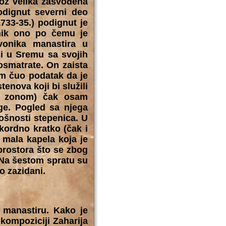
oz velika zasvođena
odignut severni deo
733-35.) podignut je
onik ono po čemu je
vonika manastira u
ši u Sremu sa svojih
osmatrate. On zaista
am čuo podatak da je
enova koji bi služili
om zonom) čak osam
age. Pogled sa njega
rošnosti stepenica. U
kordno kratko (čak i
 mala kapela koja je
prostora što se zbog
. Na šestom spratu su
o zazidani.
a manastiru. Kako je
kompoziciji Zaharija