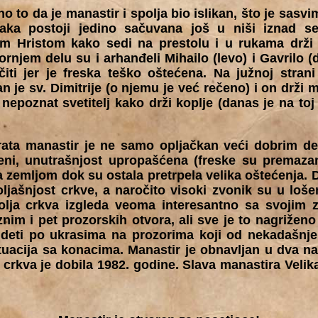
o to da je manastir i spolja bio islikan, što je sasv
aka postoji jedino sačuvana još u niši iznad se
m Hristom kako sedi na prestolu i u rukama drži d
njem delu su i arhanđeli Mihailo (levo) i Gavrilo (
ti jer je freska teško oštećena. Na južnoj strani
an je sv. Dimitrije (o njemu je već rečeno) i on drži 
 nepoznat svetitelj kako drži koplje (danas je na toj 
rata manastir je ne samo opljačkan veći dobrim de
eni, unutrašnjost upropašćena (freske su premazan
zemljom dok su ostala pretrpela velika oštećenja. D
oljašnjost crkve, a naročito visoki zvonik su u loše
olja crkva izgleda veoma interesantno sa svojim 
nim i pet prozorskih otvora, ali sve je to nagriže
ideti po ukrasima na prozorima koji od nekadašnje
ituacija sa konacima. Manastir je obnavljan u dva n
 crkva je dobila 1982. godine. Slava manastira Velik