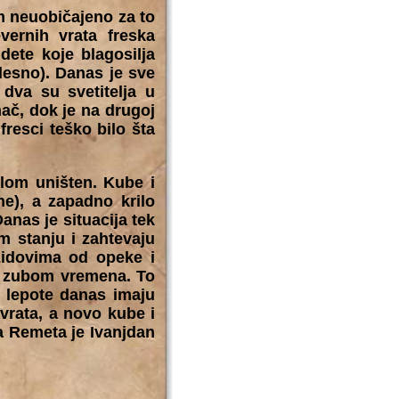
im neuobičajeno za to
vernih vrata freska
ete koje blagosilja
desno). Danas je sve
 dva su svetitelja u
mač, dok je na drugoj
fresci teško bilo šta
lom uništen. Kube i
e), a zapadno krilo
anas je situacija tek
m stanju i zahtevaju
zidovima od opeke i
no zubom vremena. To
 lepote danas imaju
avrata, a novo kube i
a Remeta je Ivanjdan