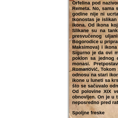
Orfelina pod nazivo
Remeta. No, sama sl
godine nije ni ucrt
Ikonostas je islikan
ikona. Od ikona koj
Slikane su na tank
presvučenog uljan
Bogorodice u priprat
Maksimova) i ikona 
Sigurno je da ovi ma
poklon sa jednog o
monasi. Pretpostav
Romanović. Tokom 1
odnosu na stari ikon
ikone u luneti sa kr
što se sačuvalo odn
Od polovine XIX ve
obnovljen. On je u t
neposredno pred rat 
Spoljne freske