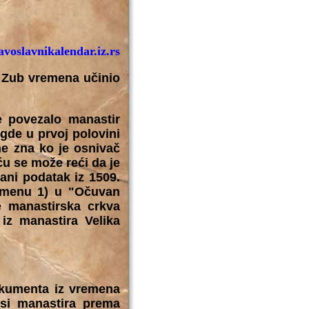
voslavnikalendar.iz.rs
. Zub vremena učinio
e povezalo manastir
gde u prvoj polovini
ne zna ko je osnivač
ću se može reći da je
ani podatak iz 1509.
pomenu 1) u "Očuvan
je manastirska crkva
iz manastira Velika
okumenta iz vremena
osi manastira prema