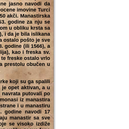
dine jasno navodi da
rocene imovine Turci
50 akči. Manastirska
53. godine za nju se
om u obliku krsta sa
i da je bila islikana
a ostalo pošto je sve
 godine (ili 1566), a
ja), kao i freska sv.
te freske ostalo vrlo
na prestolu obučen u
ke koji su ga spalili
je opet aktivan, a u
 navrata putovali po
 monasi iz manastira
strane i u manastiru
53. godine navodi 17
vaju manastir sa sve
oje se visoko izdiže