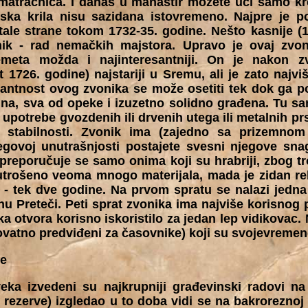
matračnica. I danas u manastir možete ući samo kr
rska krila nisu sazidana istovremeno. Najpre je p
tale strane tokom 1732-35. godine. Nešto kasnije (1
nik - rad nemačkih majstora. Upravo je ovaj zv
emeta možda i najinteresantniji. On je nakon z
 1726. godine) najstariji u Sremu, ali je zato najvi
antnost ovog zvonika se može osetiti tek dok ga p
na, sva od opeke i izuzetno solidno građena. Tu s
upotrebe gvozdenih ili drvenih utega ili metalnih prst
e stabilnosti. Zvonik ima (zajedno sa prizemn
egovoj unutrašnjosti postajete svesni njegove sn
i preporučuje se samo onima koji su hrabriji, zbog t
utrošeno veoma mnogo materijala, mada je zidan re
 - tek dve godine. Na prvom spratu se nalazi jedna
u Preteči. Peti sprat zvonika ima najviše korisnog 
ska otvora korisno iskoristilo za jedan lep vidikovac
rovatno predviđeni za časovnike) koji su svojevremen
e
eka izvedeni su najkrupniji građevinski radovi n
rezerve) izgledao u to doba vidi se na bakroreznoj 