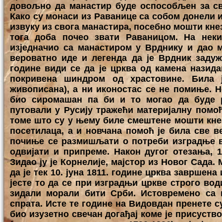
довољно да манастир буде оспособљен за св
Како су монаси из Раванице са собом донели и
извуку из свога манастира, посебно мошти кнез
тога доба почео звати Раваницом. На неки
изједначио са манастиром у Врднику и дао м
вероватно иде и легенда да је Врдник задуж
године види се да је црква од камена назида
покривена шиндром од храстовине. Била ј
живописана), а ни иконостас се не помиње. Н
био сиромашан па би и то могао да буде 
путовали у Русију тражећи материјалну помоћ
томе што су у њему биле смештене мошти кнез
посетилаца, а и новчана помоћ је била све в
почиње се размишљати о потреби изградње в
одвијати и припреме. Након дугог отезања, 1
Зидао ју је Корнелије, мајстор из Новог Сада.
да је тек 10. јуна 1811. године црква завршен
јесте то да се при изградњи цркве строго води
зидали морали бити Срби. Истовремено са 
спрата. Исте те године на Видовдан пренете су
био изузетно свечан догађај коме је присуст