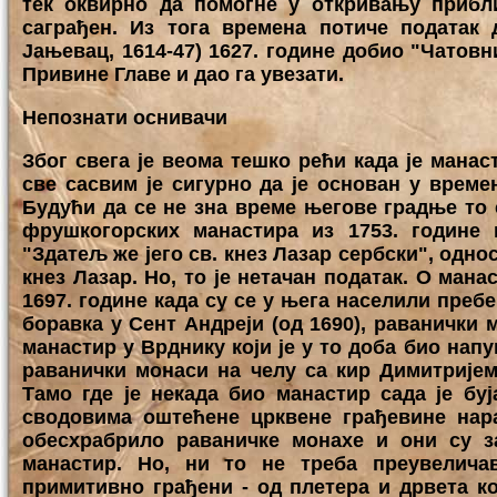
тек оквирно да помогне у откривању прибл
саграђен. Из тога времена потиче податак 
Јањевац, 1614-47) 1627. године добио "Чатовн
Привине Главе и дао га увезати.
Непознати оснивачи
Због свега је веома тешко рећи када је манас
све сасвим је сигурно да је основан у време
Будући да се не зна време његове градње то с
фрушкогорских манастира из 1753. године 
"Здатељ же јего св. кнез Лазар сербски", одно
кнез Лазар. Но, то је нетачан податак. О ман
1697. године када су се у њега населили преб
боравка у Сент Андреји (од 1690), раванички 
манастир у Врднику који је у то доба био нап
раванички монаси на челу са кир Димитријем
Тамо где је некада био манастир сада је буј
сводовима оштећене црквене грађевине нар
обесхрабрило раваничке монахе и они су з
манастир. Но, ни то не треба преувелича
примитивно грађени - од плетера и дрвета ко