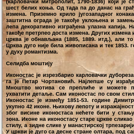
(карловачки митрополит, 1790-1836) који је с
шест белих коња. Од тада па до данас на гра
измена. Приземно крило југозападног конак
заштитна ограда је такође уклоњена и заме
лепа декоративно изграђена улазна капија. Н
такође претрпео доста измена. Других измена и
црква је обнављана (1885, 1889. итд.), али т
Црква дуго није била живописана и тек 1853. 
у духу романтизма.
Селидба моштију
Иконостас је изрезбарио карловачки дуборезац
га је Петар Чортановић. Најлепше су израђ
Мноштво мотива се преплиће и можете пр
ухватити детаље. Сам иконостас по свом стилу
Иконостас је између 1851-53. године Димит
укупно 42 иконе. Њихову лепоту и изражајност 
због висине иконостаса нећете бити у стањ
зона. Иконе на иконостасу старе цркве сликао 
стилу, а зидне слике у манастирској трпезарији
У цркви је дуго са десне стране олтара, под 