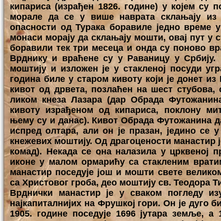
кипариса (израђен 1826. године) у којем су 
морале да се у више наврата склањају из 
опасности од Турака боравиле једно време у
монаси морају да склањају мошти, овај пут у с
боравили тек три месеца и онда су поново вр
Врднику и враћене су у Раваницу у Србију. 
моштију и изложен је у стакленој посуди угр
година биле у старом кивоту који је донет из
кивот од дрвета, позлаћен на шест стубова,
ликом кнеза Лазара (дар Обрада Футожанина
кивоту израђеном од кипариса, поклону ми
њему су и данас). Кивот Обрада Футожанина д
испред олтара, али он је празан, једино се 
кнежевих моштију. Од драгоцености манастир ј
комад). Некада се она налазила у црквеној п
иконе у малом ормарићу са стакленим врати
манастир поседује још и мошти свете великом
са Христовог гроба, део моштију св. Теодора Т
Врднички манастир је у сваком погледу из
најкапиталнијих на Фрушкој гори. Он је дуго б
1905. године поседује 1696 јутара земље, а 