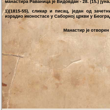
манастира Раваница је Видовдан - 28. (15.) јуна
1)(1815-55), сликар и писац, један од зачет
израдио иконостасе у Саборној цркви у Београд
Манастир је отворен