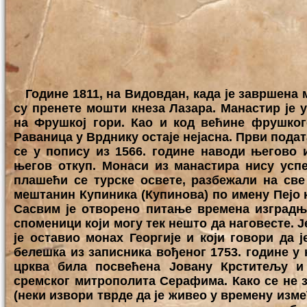
Године 1811, на Видовдан, када је завршена 
су пренете мошти кнеза Лазара. Манастир је у
на Фрушкој гори. Као и код већине фрушко
Раваница у Врднику остаје нејасна. Први подат
се у попису из 1566. године наводи његово 
његов откуп. Монаси из манастира нису успе
плашећи се турске освете, разбежали на све 
мештанин Купиника (Купинова) по имену Пејо к
Сасвим је отворено питање времена изградњ
споменици који могу тек нешто да наговесте. Је
је оставио монах Георгије и који говори да ј
белешка из записника вођеног 1753. године у 
црква била посвећена Јовану Крститељу и 
сремског митрополита Серафима. Како се не з
(неки извори тврде да је живео у времену измеђ