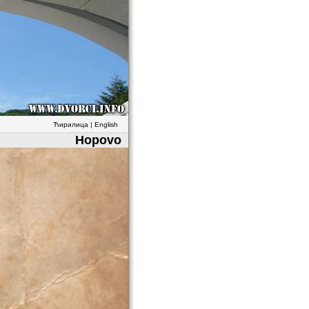
Ћирилица
|
English
Hopovo