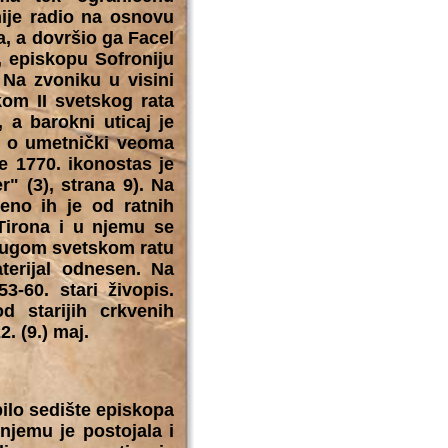
ije radio na osnovu
a, a dovršio ga Facel
, episkopu Sofroniju
 Na zvoniku u visini
kom II svetskog rata
 a barokni uticaj je
se o umetnički veoma
e 1770. ikonostas je
" (3), strana 9). Na
no ih je od ratnih
Tirona i u njemu se
drugom svetskom ratu
terijal odnesen. Na
3-60. stari živopis.
d starijih crkvenih
. (9.) maj.
ilo sedište episkopa
jemu je postojala i