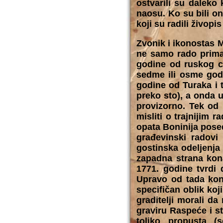
ostvarili su daleko 
naosu. Ko su bili on
koji su radili živopi
Zvonik i ikonostas 
ne samo rado priman
godine od ruskog c
sedme ili osme godi
godine od Turaka i 
preko sto), a onda 
provizorno. Tek od
misliti o trajnijim 
opata Boninija posed
građevinski radovi
gostinska odeljenja 
zapadna strana kona
1771. godine tvrdi 
Upravo od tada kona
specifičan oblik koj
graditelji morali d
graviru Raspeće i st
toliko propusta (