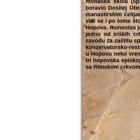
monaška škola (spo
boravio Dositej Obr
manastirskim ćelija
vidi se i po tome š
Hopova. Ikonostas j
jednu od iriških c
zavodu za zaštitu s
konzervatorsko-rest
u Hopovu neko vreme
tri hopovska episkop
sa Rimskom crkvom