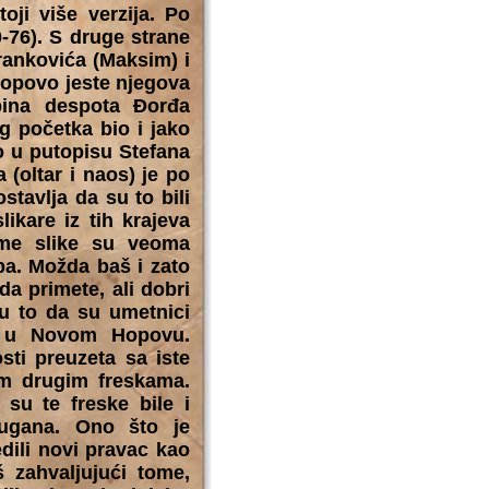
ji više verzija. Po
-76). S druge strane
rankovića (Maksim) i
Hopovo jeste njegova
bina despota Đorđa
g početka bio i jako
o u putopisu Stefana
(oltar i naos) je po
stavlja da su to bili
likare iz tih krajeva
me slike su veoma
ba. Možda baš i zato
da primete, ali dobri
u to da su umetnici
ve u Novom Hopovu.
sti preuzeta sa iste
im drugim freskama.
 su te freske bile i
rugana. Ono što je
edili novi pravac kao
aš zahvaljujući tome,