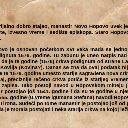
jalno dobro stajao, manastir Novo Hopovo uvek je 
šte, izvesno vreme i sedište episkopa. Staro Hopo
.
vo je osnovan početkom XVI veka mada se jedno 
dignuta 1576. godine. Tu zabunu je uneo natpis na
 da je te godine (1576) crkva podignuta od strane La
Kovilja (Kovina?). Danas se zna da ovaj podatak nij
je te 1576. godine umesto starije sagrađena nova cr
j, preciznije rečeno crkva potiče iz starijeg vremen
jih zapisa. Tako postoji navod u Hopovskom mineju
r postojao još 1541. godine i da su te godine u nje
1555. godine (u vreme igumana Stefana) navodi Hopo
 Tirona. Sudeći po tome manastir je postojao još od 
a je morala postojati i neka starija crkva na kojoj lež