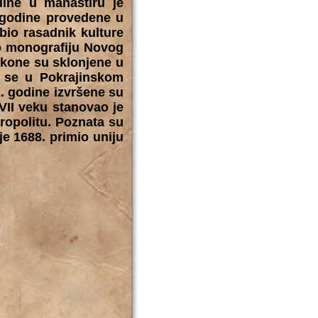
dine u manastiru je
i godine provedene u
bio rasadnik kulture
ao monografiju Novog
ikone su sklonjene u
u se u Pokrajinskom
. godine izvršene su
VII veku stanovao je
ropolitu. Poznata su
je 1688. primio uniju