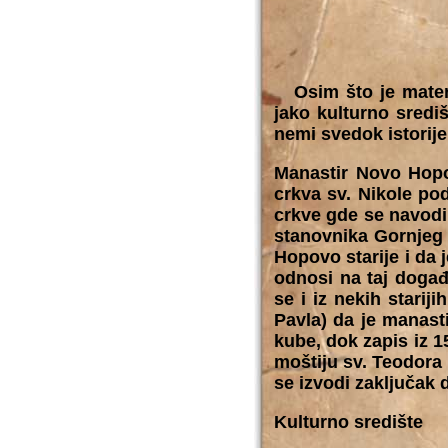
Osim što je materi
jako kulturno sredi
nemi svedok istorije
Manastir Novo Hopo
crkva sv. Nikole po
crkve gde se navodi
stanovnika Gornjeg 
Hopovo starije i da 
odnosi na taj događa
se i iz nekih stari
Pavla) da je manasti
kube, dok zapis iz 
moštiju sv. Teodora
se izvodi zaključak d
Kulturno središte