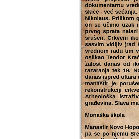
dokumentarnu vredn
skice - već sećanja.
Nikolaus. Prilikom 
on se učinio uzak i
prvog sprata nalazi
srušen. Crkveni iko
sasvim vidljiv (rad
vrednom radu tim vi
oslikao Teodor Krač
žalost danas od i
razaranja tek 19. 
danas ispred oltara
manastir je poruše
rekonstrukciji crkv
Arheološka istraži
građevina. Slava man
Monaška škola
Manastir Novo Hopov
pa se po njemu Sre