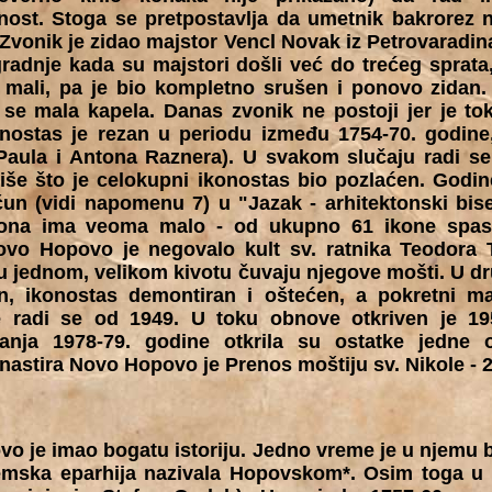
ost. Stoga se pretpostavlja da umetnik bakrorez n
 Zvonik je zidao majstor Vencl Novak iz Petrovaradin
gradnje kada su majstori došli već do trećeg sprata
 mali, pa je bio kompletno srušen i ponovo zidan.
 se mala kapela. Danas zvonik ne postoji jer je to
nostas je rezan u periodu između 1754-70. godine,
 Paula i Antona Raznera). U svakom slučaju radi 
še što je celokupni ikonostas bio pozlaćen. Godin
un (vidi napomenu 7) u "Jazak - arhitektonski biser
kona ima veoma malo - od ukupno 61 ikone spase
Novo Hopovo je negovalo kult sv. ratnika Teodora 
 u jednom, velikom kivotu čuvaju njegove mošti. U 
n, ikonostas demontiran i oštećen, a pokretni ma
e radi se od 1949. U toku obnove otkriven je 195
vanja 1978-79. godine otkrila su ostatke jedne o
astira Novo Hopovo je Prenos moštiju sv. Nikole - 22
o je imao bogatu istoriju. Jedno vreme je u njemu b
mska eparhija nazivala Hopovskom*. Osim toga u n