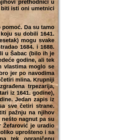
njihovi prethodnici u
iti isti oni umetnici
po pomoć. Da su tamo
koju su dobili 1641.
desetak) mogu svake
tradao 1684. i 1688.
 u Šabac (bilo ih je
deće godine, ali tek
m vlastima moglo se
dobro jer po navodima
etiri mlina. Krupniji
građena trpezarija,
ari iz 1641. godine),
dine. Jedan zapis iz
a sve četiri strane.
iti pažnju na njihov
ni nešto nagnut pa su
 Žefarović je uradio
toliko uprošteno i sa
ima tek ograničenu