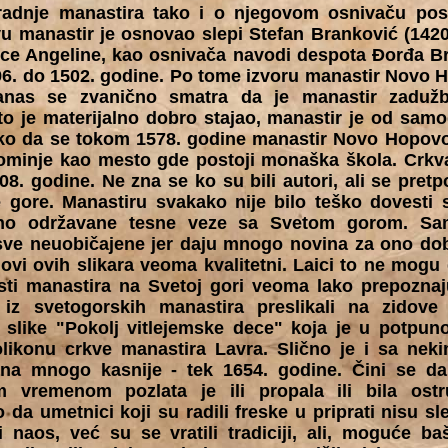
dnje manastira tako i o njegovom osnivaču posto
 manastir je osnovao slepi Stefan Branković (1420
tice Angeline, kao osnivača navodi despota Đorđa B
6. do 1502. godine. Po tome izvoru manastir Novo 
anas se zvanično smatra da je manastir zaduž
o je materijalno dobro stajao, manastir je od samo
ako da se tokom 1578. godine manastir Novo Hopov
ominje kao mesto gde postoji monaška škola. Crkva 
08. godine. Ne zna se ko su bili autori, ali se pretpo
e gore. Manastiru svakako nije bilo teško dovesti s
lno održavane tesne veze sa Svetom gorom. Sa
sve neuobičajene jer daju mnogo novina za ono do
vi ovih slikara veoma kvalitetni. Laici to ne mogu 
ti manastira na Svetoj gori veoma lako prepoznaj
e iz svetogorskih manastira preslikali na zido
r slike "Pokolj vitlejemske dece" koja je u potpuno
olikonu crkve manastira Lavra. Slično je i sa nek
ana mnogo kasnije - tek 1654. godine. Čini se da
m vremenom pozlata je ili propala ili bila ost
o da umetnici koji su radili freske u priprati nisu sl
li naos, već su se vratili tradiciji, ali, moguće b