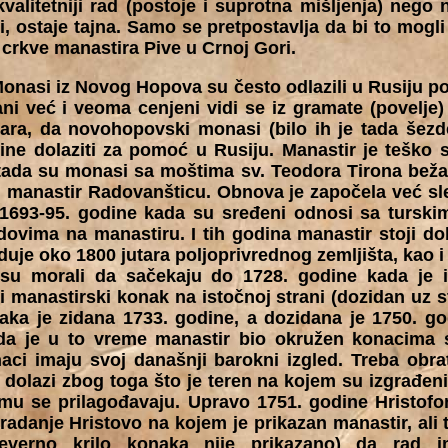
kvalitetniji rad (postoje i suprotna mišljenja) nego 
i, ostaje tajna. Samo se pretpostavlja da bi to mogli b
s crkve manastira Pive u Crnoj Gori.
Monasi iz Novog Hopova su često odlazili u Rusiju 
i već i veoma cenjeni vidi se iz gramate (povelje) 
ara, da novohopovski monasi (bilo ih je tada šez
ne dolaziti za pomoć u Rusiju. Manastir je teško s
tada su monasi sa moštima sv. Teodora Tirona bežali
u manastir Radovanšticu. Obnova je započela već sle
 1693-95. godine kada su sređeni odnosi sa turski
radovima na manastiru. I tih godina manastir stoji 
uje oko 1800 jutara poljoprivrednog zemljišta, kao i č
 su morali da sačekaju do 1728. godine kada je iz
i manastirski konak na istočnoj strani (dozidan uz st
ka je zidana 1733. godine, a dozidana je 1750. go
da je u to vreme manastir bio okružen konacima s
ci imaju svoj današnji barokni izgled. Treba obrat
i dolazi zbog toga što je teren na kojem su izgrađe
a mu se prilagođavaju. Upravo 1751. godine Hristofor
radanje Hristovo na kojem je prikazan manastir, ali 
severno krilo konaka nije prikazano) da rad 