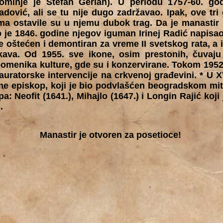
minje je Stefan Gerlah). U periodu 1757-60. go
adović, ali se tu nije dugo zadržavao. Ipak, ove tr
ma ostavile su u njemu dubok trag. Da je manastir 
to je 1846. godine njegov iguman Irinej Radić napis
e oštećen i demontiran za vreme II svetskog rata, a 
rkava. Od 1955. sve ikone, osim prestonih, čuvaj
pomenika kulture, gde su i konzervirane. Tokom 1952
auratorske intervencije na crkvenoj građevini. * U X
 episkop, koji je bio podvlašćen beogradskom mit
a: Neofit (1641.), Mihajlo (1647.) i Longin Rajić koji 
.
Manastir je otvoren za posetioce!