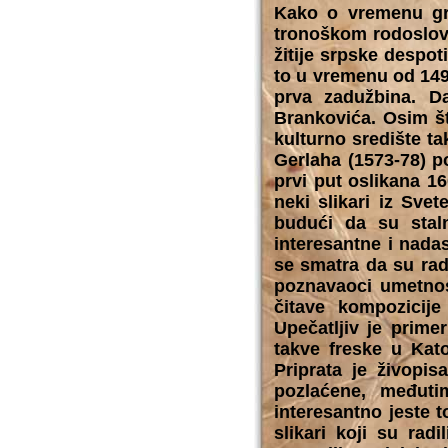
Kako o vremenu gra
tronoškom rodoslovu
žitije srpske despo
to u vremenu od 149
prva zadužbina. D
Brankovića. Osim št
kulturno središte t
Gerlaha (1573-78) p
prvi put oslikana 16
neki slikari iz Svet
budući da su sta
interesantne i nada
se smatra da su rado
poznavaoci umetnos
čitave kompozicij
Upečatljiv je prime
takve freske u Kat
Priprata je živopis
pozlaćene, međuti
interesantno jeste t
slikari koji su radi