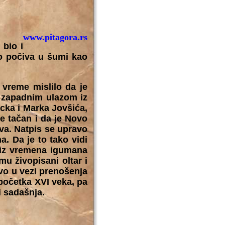
www.pitagora.rs
bio i
vo počiva u šumi kao
vreme mislilo da je
d zapadnim ulazom iz
cka i Marka Jovšića,
e tačan i da je Novo
kva. Natpis se upravo
a. Da je to tako vidi
 (iz vremena igumana
mu živopisani oltar i
vo u vezi prenošenja
početka XVI veka, pa
i sadašnja.