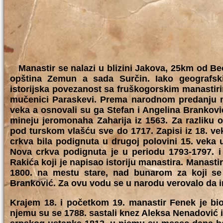
Manastir se nalazi u blizini Jakova, 25km od B
opština Zemun a sada Surčin. Iako geografski
istorijska povezanost sa fruškogorskim manastir
mučenici Paraskevi. Prema narodnom predanju ma
veka a osnovali su ga Stefan i Angelina Branković
mineju jeromonaha Zaharija iz 1563. Za razliku 
pod turskom vlašću sve do 1717. Zapisi iz 18. v
crkva bila podignuta u drugoj polovini 15. veka
Nova crkva podignuta je u periodu 1793-1797. i
Rakića koji je napisao istoriju manastira. Manasti
1800. na mestu stare, nad bunarom za koji se 
Branković. Za ovu vodu se u narodu verovalo da i
Krajem 18. i početkom 19. manastir Fenek je bio
njemu su se 1788. sastali knez Aleksa Nenadović i a