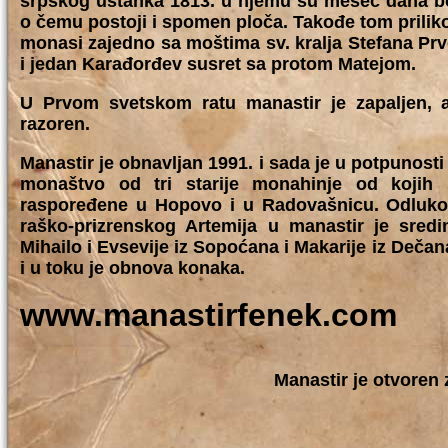
srpskog ustanka 1813. u njemu su mesec dana bor
o čemu postoji i spomen ploča. Takođe tom prilik
monasi zajedno sa moštima sv. kralja Stefana Pr
i jedan Karađorđev susret sa protom Matejom.
U Prvom svetskom ratu manastir je zapaljen,
razoren.
Manastir je obnavljan 1991. i sada je u potpunosti
monaštvo od tri starije monahinje od kojih 
raspoređene u Hopovo i u Radovašnicu. Odlukom
raško-prizrenskog Artemija u manastir je sre
Mihailo i Evsevije iz Sopoćana i Makarije iz Deča
i u toku je obnova konaka.
www.manastirfenek.com
Manastir je otvoren