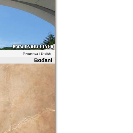
Ћирилица
|
English
Bođani