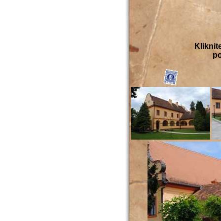
Kliknit
po