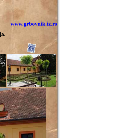
www.grbovnik.iz.rs
ja.