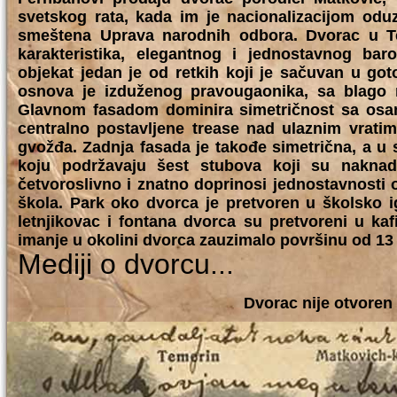
svetskog rata, kada im je nacionalizacijom oduz
smeštena Uprava narodnih odbora. Dvorac u Tem
karakteristika, elegantnog i jednostavnog baro
objekat jedan je od retkih koji je sačuvan u go
osnova je izduženog pravougaonika, sa blago na
Glavnom fasadom dominira simetričnost sa osam
centralno postavljene trease nad ulaznim vrati
gvožđa. Zadnja fasada je takođe simetrična, a u 
koju podržavaju šest stubova koji su naknad
četvoroslivno i znatno doprinosi jednostavnosti 
škola. Park oko dvorca je pretvoren u školsko ig
letnjikovac i fontana dvorca su pretvoreni u kaf
imanje u okolini dvorca zauzimalo površinu od 13 
Mediji o dvorcu...
Dvorac nije otvoren