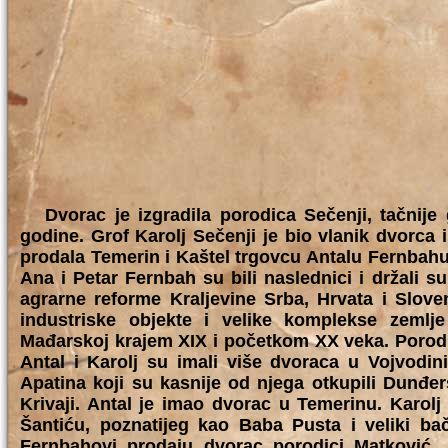
Dvorac je izgradila porodica Sečenji, tačnije g
godine. Grof Karolj Sečenji je bio vlanik dvorca 
prodala Temerin i Kaštel trgovcu Antalu Fernbahu
Ana i Petar Fernbah su bili naslednici i držali 
agrarne reforme Kraljevine Srba, Hrvata i Slov
industriske objekte i velike komplekse zemlj
Mađarskoj krajem XIX i početkom XX veka. Porodic
Antal i Karolj su imali više dvoraca u Vojvodin
Apatina koji su kasnije od njega otkupili Dunđers
Krivaji. Antal je imao dvorac u Temerinu. Karolj
Šantiću, poznatijeg kao Baba Pusta i veliki b
Fernbahovi prodaju dvorac porodici Matković, 