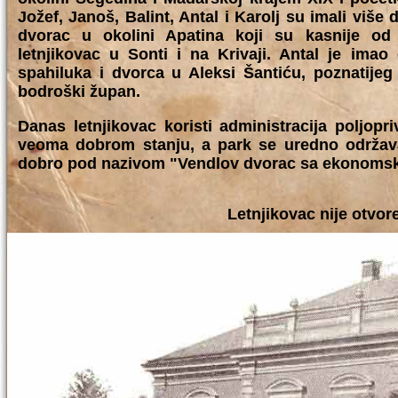
Jožef, Janoš, Balint, Antal i Karolj su imali više
dvorac u okolini Apatina koji su kasnije od 
letnjikovac u Sonti i na Krivaji. Antal je imao
spahiluka i dvorca u Aleksi Šantiću, poznatijeg
bodroški župan.
Danas letnjikovac koristi administracija poljop
veoma dobrom stanju, a park se uredno održava.
dobro pod nazivom "Vendlov dvorac sa ekonomsk
Letnjikovac nije otvor