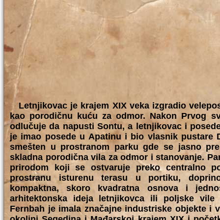
Letnjikovac je krajem XIX veka izgradio velepo
kao porodičnu kuću za odmor. Nakon Prvog sve
odlučuje da napusti Sontu, a letnjikovac i posed
je imao posede u Apatinu i bio vlasnik pustare D
smešten u prostranom parku gde se jasno prepo
skladna porodična vila za odmor i stanovanje. Pa
prirodom koji se ostvaruje preko centralno po
prostranu isturenu terasu u portiku, doprino
kompaktna, skoro kvadratna osnova i jedno
arhitektonska ideja letnjikovca ili poljske vi
Fernbah je imala značajne industriske objekte i 
okolini Segedina i Mađarskoj krajem XIX i poče