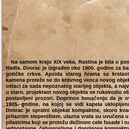
Na samom kraju XIX veka, Rastina je bila u pose
Redla. Dvorac je izgrađen oko 1900. godine za ba
gotičke crkve. Apsida starog hrama sa krstas
kamena proteže se do krovnog venca novog objekt
ostaci za sada nepoznatog starijeg objekta, a najv
u staro, projektant novog objekta se rukovodio o
postavljeni prozori. Doprinos tumačenju da je ov
1905. godine, na kojoj se vidi kapela uklopljen
Dvorac je spratni objekat kompaktne, skoro kva
prilaznim stepeništem. ulazna vrata su uvučena 
pilastrima koji se protežu dužinom cele fasade i n
jednostavne, četvoroslivne i doprinose kompaktno