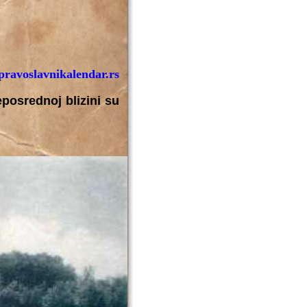
ravoslavnikalendar.rs
posrednoj blizini su