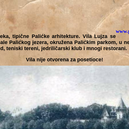
www.p
a, tipične Palićke arhitekture. Vila Lujza se
ale Palićkog jezera, okružena Palićkim parkom, u ne
d, teniski tereni, jedriličarski klub i mnogi restorani.
Vila nije otvorena za posetioce!