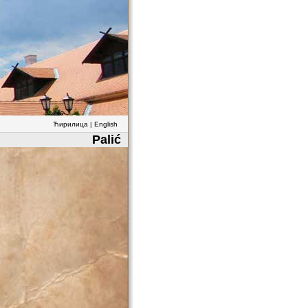
Ћирилица
|
English
Palić