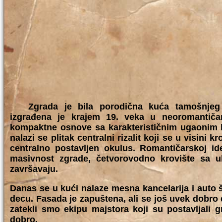
Zgrada je bila porodična kuća tamošnjeg 
izgrađena je krajem 19. veka u neoromantičar
kompaktne osnove sa karakterističnim ugaonim 
nalazi se plitak centralni rizalit koji se u visini
centralno postavljen okulus. Romantičarskoj id
masivnost zgrade, četvorovodno krovište sa u
završavaju.
Danas se u kući nalaze mesna kancelarija i auto šk
decu. Fasada je zapuštena, ali se još uvek dobro 
zatekli smo ekipu majstora koji su postavljali 
dobro.