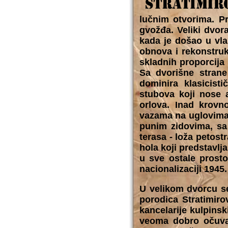
lučnim otvorima. P
gvožđa. Veliki dvor
kada je došao u vla
obnova i rekonstruk
skladnih proporcija
Sa dvorišne stran
dominira klasicist
stubova koji nose 
orlova. Inad krovn
vazama na uglovima.
punim zidovima, sa
terasa - loža petos
hola koji predstavl
u sve ostale prost
nacionalizaciji 1945
U velikom dvorcu se
porodica Stratimiro
kancelarije kulpins
veoma dobro očuvan