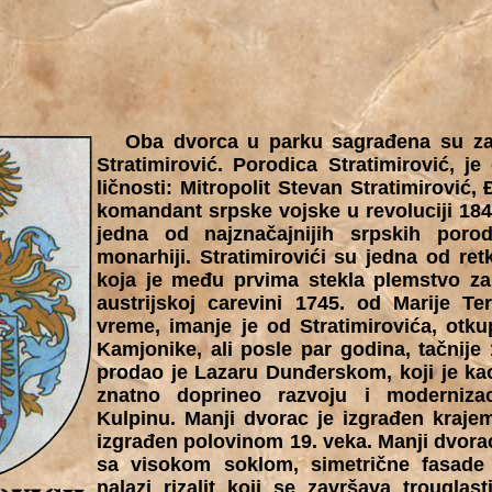
Oba dvorca u parku sagrađena su za 
Stratimirović. Porodica Stratimirović, je 
ličnosti: Mitropolit Stevan Stratimirović, 
komandant srpske vojske u revoluciji 1848
jedna od najznačajnijih srpskih poro
monarhiji. Stratimirovići su jedna od ret
koja je među prvima stekla plemstvo za
austrijskoj carevini 1745. od Marije Te
vreme, imanje je od Stratimirovića, otk
Kamjonike, ali posle par godina, tačnije
prodao je Lazaru Dunđerskom, koji je ka
znatno doprineo razvoju i modernizaci
Kulpinu. Manji dvorac je izgrađen krajem
izgrađen polovinom 19. veka. Manji dvora
sa visokom soklom, simetrične fasade 
nalazi rizalit koji se završava trougla