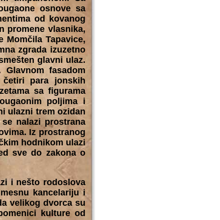
vougaone osnove sa
ementima od kovanog
on promene vlasnika,
te Momčila Tapavice,
emna zgrada izuzetno
smešten glavni ulaz.
m. Glavnom fasadom
četiri para jonskih
ozetama sa figurama
vougaonim poljima i
i ulazni trem ozidan
se nalazi prostrana
ovima. Iz prostranog
ačkim hodnikom ulazi
sed sve do zakona o
zi i nešto rodoslova
 mesnu kancelariju i
da velikog dvorca su
pomenici kulture od