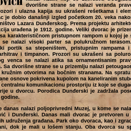
dvorišne strane se nalazi veranda pra
rozori i ulazna kapija su ukrašeni rešetkama i el
ac je dobio današnji izgled početkom 20. veka nak
ništvo Lazara Dunđerskog. Prema projektu arhitek
cija urađena je 1912. godine. Veliki dvorac je priz
 sa karakterističnom pristupnom rampom u kojoj je 
e se nalazi visoki parter sa polukružnom teraso
ički portik sa stepeništem, pristupnim rampama i 
arhitrav i timpanon. Prozori su ukrašeni sa polur
og venca se nalazi atika sa ornamentisanim pra
 Sa dvorišne strane se u prizemlju nalazi petougaon
 kružnim otvorima na bočnim stranama. Na spratu 
trane osnove pokrivena kupolom na kaneliranim stub
ja centralnu komunikacionu prostoriju iz koje se dug
orije u dvorcu. Porodica Dunđerski je zadržala po
. godine.
 danas nalazi poljoprivredni Muzej, u kome se nala
vić i Dunđerski. Danas mali dvorac je pretvoren u
kih udruženja građana. Park oko dvoraca, kao i zgra
i, dok je mali u lošem stanju. Oba dvorca su s