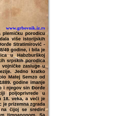
www.grbovnik.iz.rs
plemićku porodicu
dala više istorijskih
Đorđe Stratimirović -
/49 godine, i bila je
dica u Habzburškoj
kih srpskih porodica
 vojničke zasluge u
rezije. Jedno kratko
upio Matej Semzo od
 1889. godine imanje
o i njegov sin Đorđe
ji poljoprivrede u
 18. veka, a veći je
c je prizemna zgrada
na čijoj se sredini
stim timpanonom. Sa