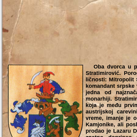
Oba dvorca u par
Stratimirović. Poro
ličnosti: Mitropolit
komandant srpske vo
jedna od najznač
monarhiji. Stratimi
koja je među prvi
austrijskoj carevi
vreme, imanje je o
Kamjonike, ali pos
prodao je Lazaru D