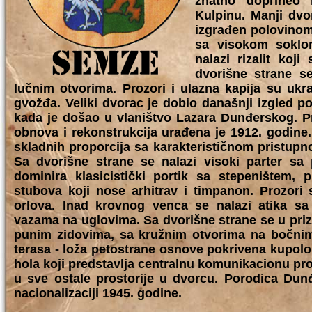
znatno doprineo r
Kulpinu. Manji dvo
izgrađen polovinom
sa visokom soklom
nalazi rizalit koj
dvorišne strane s
lučnim otvorima. Prozori i ulazna kapija su uk
gvožđa. Veliki dvorac je dobio današnji izgled 
kada je došao u vlaništvo Lazara Dunđerskog. P
obnova i rekonstrukcija urađena je 1912. godine.
skladnih proporcija sa karakterističnom pristup
Sa dvorišne strane se nalazi visoki parter s
dominira klasicistički portik sa stepeništem, 
stubova koji nose arhitrav i timpanon. Prozori
orlova. Inad krovnog venca se nalazi atika s
vazama na uglovima. Sa dvorišne strane se u priz
punim zidovima, sa kružnim otvorima na bočnim
terasa - loža petostrane osnove pokrivena kupol
hola koji predstavlja centralnu komunikacionu pr
u sve ostale prostorije u dvorcu. Porodica Dun
nacionalizaciji 1945. godine.