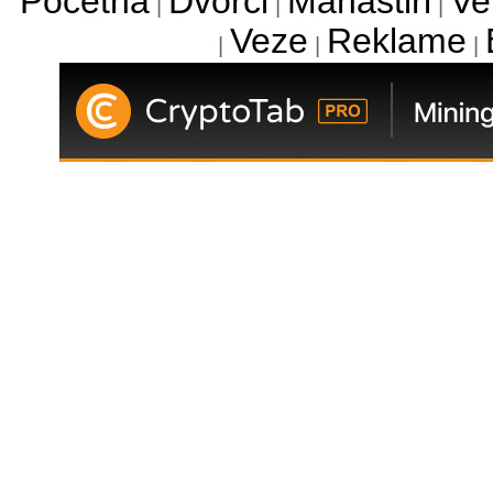
Početna
Dvorci
Manastiri
Ve
|
|
|
Veze
Reklame
|
|
|