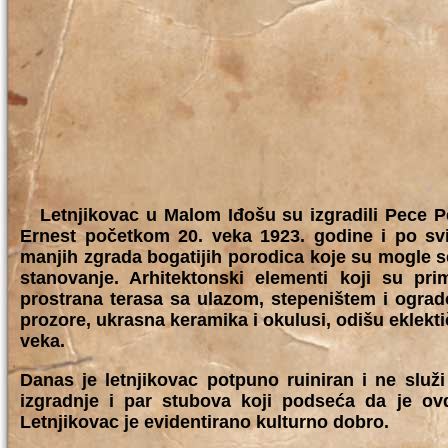
Letnjikovac u Malom Iđošu su izgradili Pece Pe
Ernest početkom 20. veka 1923. godine i po svi
manjih zgrada bogatijih porodica koje su mogle seb
stanovanje. Arhitektonski elementi koji su pr
prostrana terasa sa ulazom, stepeništem i ogrado
prozore, ukrasna keramika i okulusi, odišu eklekt
veka.
Danas je letnjikovac potpuno ruiniran i ne slu
izgradnje i par stubova koji podseća da je ov
Letnjikovac je evidentirano kulturno dobro.