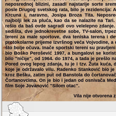
neposrednoj blizini, zasadi najstarije sorte sr
posle Drugog svetskog rata, bilo je rezidencija
Krcuna i, naravno, Josipa Broza Tita. Neposred
najbolji lek za pluća, kao da se nalazite na Tar
rešio da baš ovde sagradi ovo velelepno zdanje.
sedišta, dve jednokrevetne sobe, TV-salon, trpe
tereni za male sportove, dva teniska terena i d
protokolarne prijeme Izvršnog veća Vojvodine, a 
što bolje očuva. Inače sportski tereni su pravlje
bio Boško Perošević 1997, a bungalovi se koris
bilo "ničije", od 1964. do 1974, a tada je prešlo n
Pored ovog lepog zdanja, tu je i tzv. Žuta kuća, da
koje je održavalo vilu. Radenko Stanković bio je i
kroz Bešku, zatim put od Banstola do čortanovač
Čortanovcima. On je bio i jedan od osnivača Medic
film Soje Jovanović "Silom otac".
Vila nije otvorena 