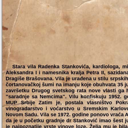
Stara vila Radenka Stankovića, kardiologa, min
Aleksandra I i namesnika kralja Petra II, sazidana
Dragiše Brašovana. Vila je urađena u stilu srpsk
čortanovačkoj šumi na imanju koje obuhvata 35 ju
završetku Drugog svetskog rata nove vlasti ga 
"saradnje sa Nemcima". Vilu konfiskuju 1952. god
MUP Srbije Zatim je, postala vlasništvo Pokra
vinogradarstvo i voćarstvo u Sremskim Karlovc
Novom Sadu. Vila se 1972. godine ponovo vraća AP
da je u početku gradnje dr Stanković imao šest jut
je najpoznatije vrste vinove loze. Želja mu je bil