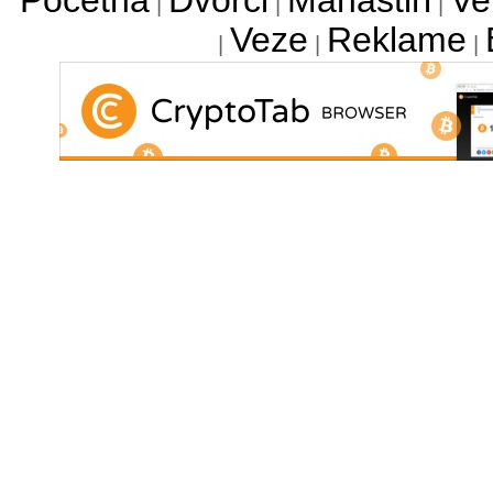
Početna
Dvorci
Manastiri
Ve
|
|
|
Veze
Reklame
|
|
|