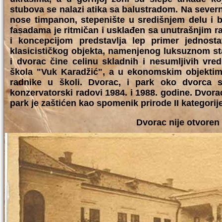
stubova se nalazi atika sa balustradom. Na severno
nose timpanon, stepenište u središnjem delu i 
fasadama je ritmičan i usklađen sa unutrašnjim 
i koncepcijom predstavlja lep primer jednost
klasicističkog objekta, namenjenog luksuznom st
i dvorac čine celinu skladnih i nesumljivih vr
škola "Vuk Karadžić", a u ekonomskim objektim
radnike u školi. Dvorac, i park oko dvorca 
konzervatorski radovi 1984. i 1988. godine. Dvora
park je zaštićen kao spomenik prirode II kategorije
Dvorac nije otvoren