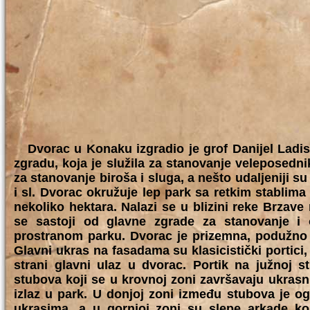
Dvorac u Konaku izgradio je grof Danijel Ladis
zgradu, koja je služila za stanovanje veleposedn
za stanovanje biroša i sluga, a nešto udaljeniji su
i sl. Dvorac okružuje lep park sa retkim stablima 
nekoliko hektara. Nalazi se u blizini reke Brzav
se sastoji od glavne zgrade za stanovanje i
prostranom parku. Dvorac je prizemna, podužno 
Glavni ukras na fasadama su klasicistički portici, 
strani glavni ulaz u dvorac. Portik na južnoj s
stubova koji se u krovnoj zoni završavaju ukras
izlaz u park. U donjoj zoni između stubova je 
ukrasima, a u gornjoj zoni su slepe arkade koje